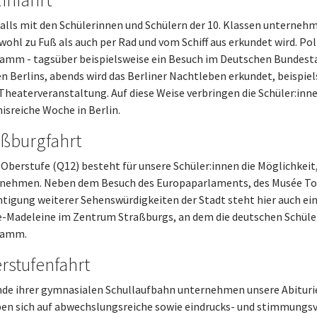
alls mit den Schülerinnen und Schülern der 10. Klassen unternehme
owohl zu Fuß als auch per Rad und vom Schiff aus erkundet wird. P
amm - tagsüber beispielsweise ein Besuch im Deutschen Bundesta
n Berlins, abends wird das Berliner Nachtleben erkundet, beispiel
 Theaterveranstaltung. Auf diese Weise verbringen die Schüler:in
isreiche Woche in Berlin.
aßburgfahrt
r Oberstufe (Q12) besteht für unsere Schüler:innen die Möglichkeit
unehmen. Neben dem Besuch des Europaparlaments, des Musée Tom
htigung weiterer Sehenswürdigkeiten der Stadt steht hier auch ei
e-Madeleine im Zentrum Straßburgs, an dem die deutschen Schüler
ramm.
rstufenfahrt
de ihrer gymnasialen Schullaufbahn unternehmen unsere Abitur
en sich auf abwechslungsreiche sowie eindrucks- und stimmungsvo