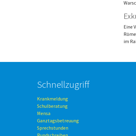
Warsc
Exk
Eine V
Römer
im Ra
Schnellzugriff
Krankmeldung
Schulberatung
Mensa
Ganztagsbetreuung
Sprechstunden
Rundschreiben