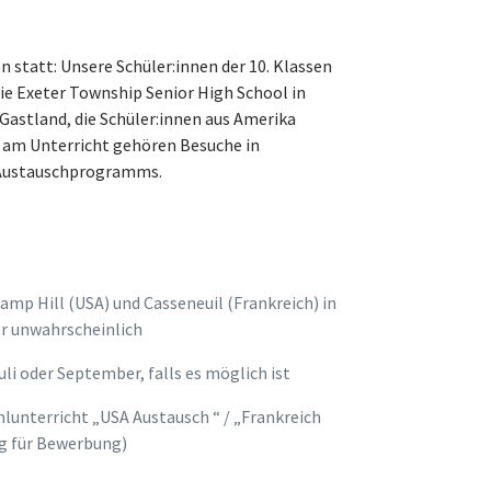
 statt: Unsere Schüler:innen der 10. Klassen
die Exeter Township Senior High School in
Gastland, die Schüler:innen aus Amerika
 am Unterricht gehören Besuche in
s Austauschprogramms.
mp Hill (USA) und Casseneuil (Frankreich) in
r unwahrscheinlich
li oder September, falls es möglich ist
lunterricht „USA Austausch “ / „Frankreich
g für Bewerbung)