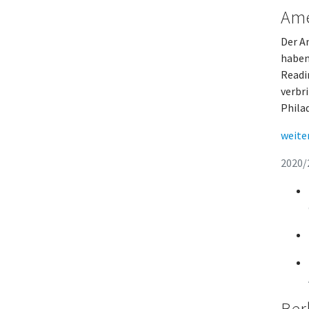
Ame
Der A
haben
Readi
verbr
Phila
weite
2020/
Ber