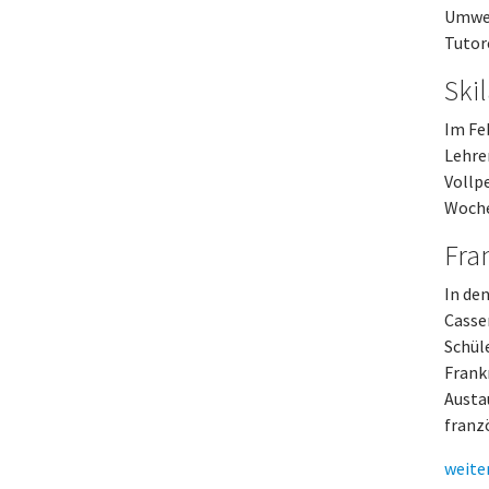
Umwel
Tutor
Ski
Im Fe
Lehre
Vollp
Woche
Fra
In de
Casse
Schül
Frank
Austa
franz
weite