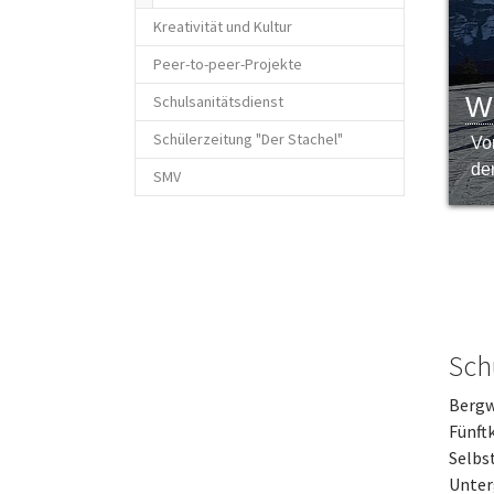
Kreativität und Kultur
Peer-to-peer-Projekte
Wi
Schulsanitätsdienst
Schülerzeitung "Der Stachel"
Vo
de
SMV
Sch
Bergw
Fünft
Selbs
Unter