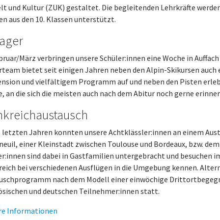
t und Kultur (ZUK) gestaltet. Die begleitenden Lehrkräfte werd
en aus den 10. Klassen unterstützt.
lager
bruar/März verbringen unsere Schüler:innen eine Woche in Auffach
rteam bietet seit einigen Jahren neben den Alpin-Skikursen auch 
ension und vielfältigem Programm auf und neben den Pisten erleb
, an die sich die meisten auch nach dem Abitur noch gerne erinner
nkreichaustausch
n letzten Jahren konnten unsere Achtklässler:innen an einem Aust
neuil, einer Kleinstadt zwischen Toulouse und Bordeaux, bzw. dem 
er:innen sind dabei in Gastfamilien untergebracht und besuchen i
reich bei verschiedenen Ausflügen in die Umgebung kennen. Alterna
uschprogramm nach dem Modell einer einwöchige Drittortbegeg
ösischen und deutschen Teilnehmer:innen statt.
re Informationen