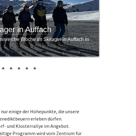
ager in Auffach
nisreiche Woche im Skilager in Auffach in
ur einige der Höhepunkte, die unsere
enediktbeuern erleben dürfen.
rf- und Klosterrallye im Angebot.
lfältige Programm wird vom Zentrum für