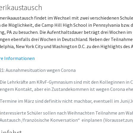
rikaustausch
merikaaustausch findet im Wechsel mit zwei verschiedenen Schulen
 die Möglichkeit, die Camp Hill High School in Pennsylvania bzw. 
ng, PA zu besuchen. Die Aufenthaltsdauer beträgt drei Wochen im 
ingen ebenfalls drei Wochen in Deutschland. Neben der Teilnahme
delphia, New York City und Washington D.C. zu den Highlights de
re Informationen
21: Ausnahmesituation wegen Corona
Die Lehrkräfte am KRvF-Gymnasium sind mit den Kolleginnen in Ca
engem Kontakt, aber ein Zustandekommen ist wegen Corona ehe
Termine im März sind definitiv nicht machbar, eventuell im Juni/Ju
interessierte Schüler sollen nach Weihnachten Teilnahme am Wah
Austausch /französische Konversation“ einplanen (Voraussetzun
linfahrt