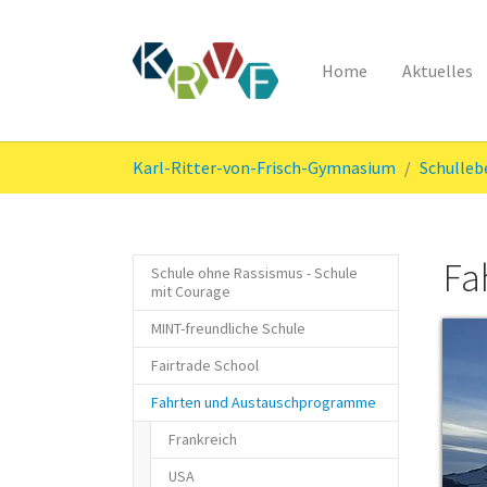
Home
Aktuelles
Skip to main content
You are here:
Karl-Ritter-von-Frisch-Gymnasium
Schulleb
Fa
Schule ohne Rassismus - Schule
mit Courage
MINT-freundliche Schule
Fairtrade School
(current)
Fahrten und Austauschprogramme
Frankreich
USA