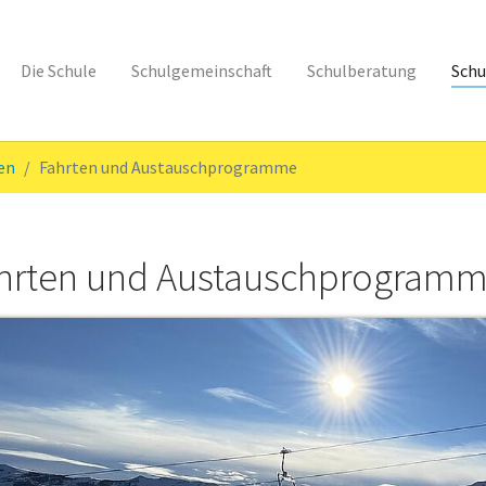
Die Schule
Schulgemeinschaft
Schulberatung
Schu
en
Fahrten und Austauschprogramme
hrten und Austauschprogram