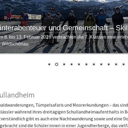
nterabenteuer und Gemeinschaft – Skil
m 8. bis 13. Februar 2026 verbrachten die 7. Klassen eine erleb
r Wildschönau.
ullandheim
aldwanderungen, Tümpelsafaris und Moorerkundungen – das sind n
klässler während ihres dreitägigen Schullandheimaufenthalts in B
tverständlich gibt es auch eine Nachtwanderung sowie und eine Do
gebracht sind die Schüler:innen in einer Jugendherberge, das vie