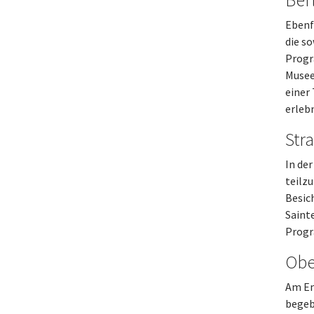
Ebenf
die s
Progr
Musee
einer
erlebn
Str
In de
teilz
Besic
Saint
Prog
Obe
Am En
begeb